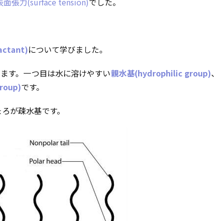
面張力(surface tension)
でした。
ctant)
について学びました。
います。一つ目は水に溶けやすい
親水基(hydrophilic group)
、
roup)
です。
ょろが疎水基です。