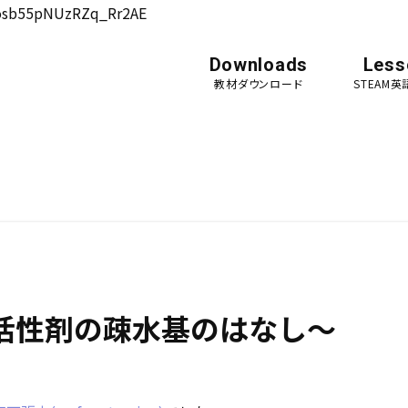
osb55pNUzRZq_Rr2AE
Downloads
Less
教材ダウンロード
STEAM
面活性剤の疎水基のはなし～