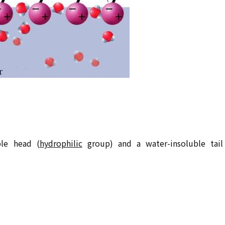
ble head (
hydrophilic
group) and a water-insoluble tail