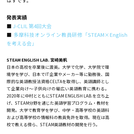
はずです。
発表実績
■
J-CLIL 第4回大会
■
多摩科技オンライン教員研修「STEAM×English
を考える会」
STEAM ENGLISH LAB. 宮崎美帆
日本の高校を卒業後に渡英。大学で化学、大学院で環
境学を学び、日本でIT企業やメーカー等に勤務後、国
際的な英語教授法資格CELTAを取得し、英語講師とし
て企業向け～子供向けの幅広い英語教育に携わる。
2020年に中村とともにSTEAM ENGLISH LAB.を立ち上
げ、STEAM分野を通じた英語学習プログラム・教材を
開発。大学で教育学を学び、中学・高等学校の英語科
および高等学校の情報科の教員免許を取得。現在は高
校で教える傍ら、STEAM英語教材の開発を行う。