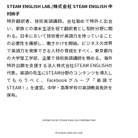
STEAM ENGLISH LAB./株式会社 STEAM ENGLISH 中
村尚子
特許翻訳者、技術英語講師。会社勤めで特許と出会
い、家族との滞米生活を経て翻訳者とし知財分野に関
わる。日本において技術者が英語力を持っていること
の必要性を痛感し、働きかけを開始。ビジネスの世界
で英語力を発揮できる人材の育成をすべく、東京都内
の大学理工学部、企業で技術英語講師を務める。海外
特許出願を支援する法人株式会社STEAM ENGLISHの
代表。英語の先生にSTEAM分野のコンテンツを導入し
てもらうべく、Facebookグループ「英語で
STEAM！」を運営。中学・高等学校の英語教員免許を
保有。
OPERATED BY STEAM ENGLISH CORPORATION
© STEAM ENGLISH LAB.