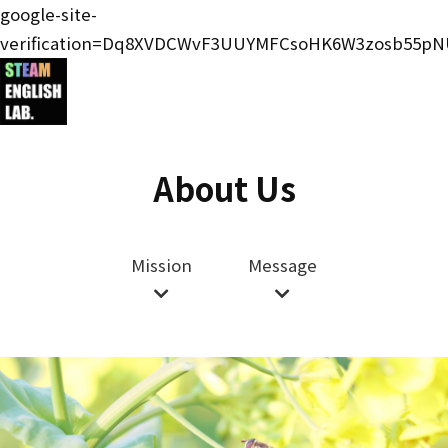
google-site-
verification=Dq8XVDCWvF3UUYMFCsoHK6W3zosb55pN
About Us
Mission
Message