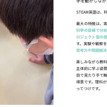
手を動かしなが
STEAM英語は
最大の特徴は、
科学の目線で分
ロジェクト型の
す。実験や観察
思考力や問題解決
楽しみながら教
主体的に学ぶ姿
目で見たり手で
得意です。理科が
ってつけです。