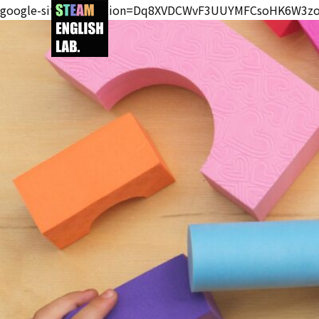
google-site-verification=Dq8XVDCWvF3UUYMFCsoHK6W3z