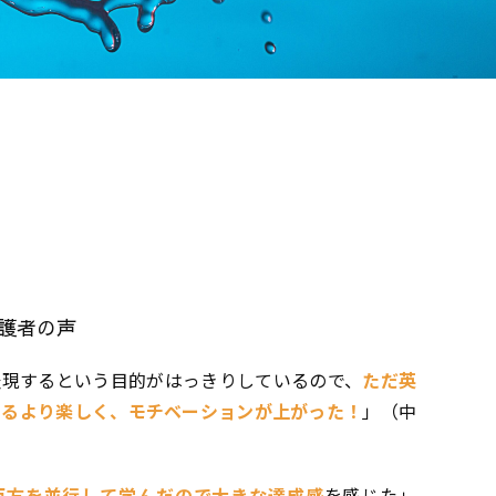
護者の声
表現するという目的がはっきり
しているので、
ただ英
するより楽しく、モチベーションが上がった！
」
（中
両方を並行して学んだので
大きな達成感
を感じた
」