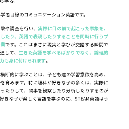
ら学ぶ
、科学者目線のコミュニケーション英語です。
実験や調査を行い、
実際に目の前で起こった事象を、
析したり、英語で表現したりすることを同時に行うプ
授業
です。これはまさに現実と学びが交錯する瞬間で
を通して、
生きた英語を学べるばかりでなく、論理的
力も身に付けられます
。
科横断的に学ぶことは、子ども達の学習意欲を高め、
勢を育みます。特に理科が好きな子の多くは、実際に
触ったりして、物事を観察したり分析したりするのが
好きな子が楽しく言語を学ぶのに、STEAM英語はう