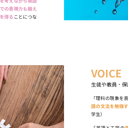
を考えながら英語
での表現力も鍛え
を得る
ことにつな
VOICE
生徒や教員・保
「
理科の現象を
語の文法を勉強
学生）
「英語と工学の